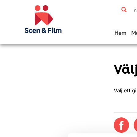
I
Hem
M
Väl
Välj ett g