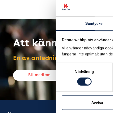
Samtycke
Denna webbplats använder 
Att känna sig stark i
Vi använder nödvändiga cooki
fungerar inte optimalt utan d
En av anledningarna att vara me
Samtyckesval
Nödvändig
Bli medlem
Avvisa