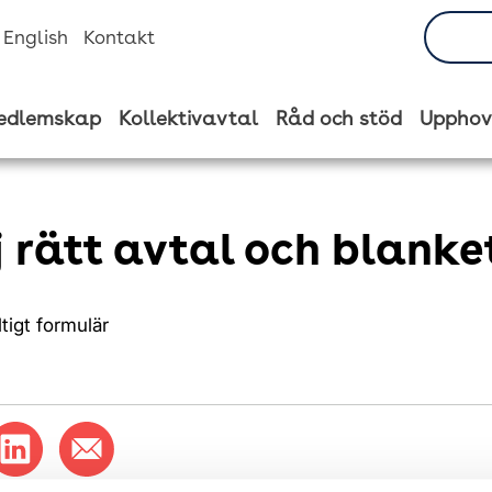
n English
Kontakt
edlemskap
Kollektivavtal
Råd och stöd
Upphov
j rätt avtal och blanke
iltigt formulär