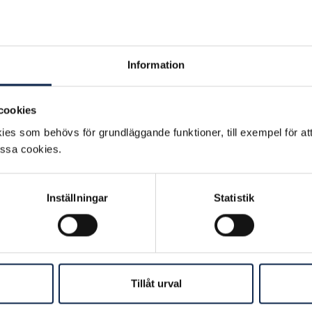
Information
cookies
 sitt yrkesliv
es som behövs för grundläggande funktioner, till exempel för at
essa cookies.
dlem i Scen & Film
Inställningar
Statistik
Tillåt urval