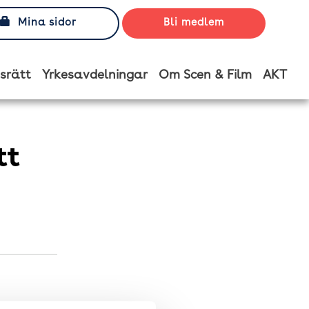
Mina sidor
Bli medlem
srätt
Yrkesavdelningar
Om Scen & Film
AKT
tt