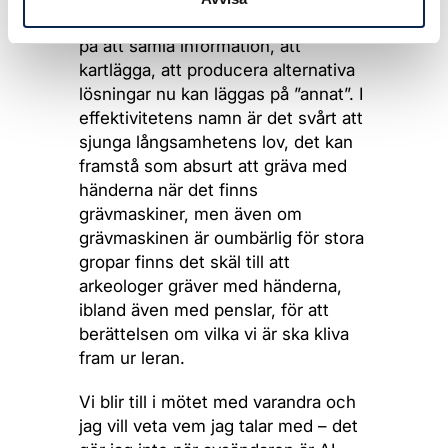
ordning där all den tid du förut la ner
på att samla information, att
kartlägga, att producera alternativa
lösningar nu kan läggas på ”annat”. I
effektivitetens namn är det svårt att
sjunga långsamhetens lov, det kan
framstå som absurt att gräva med
händerna när det finns
grävmaskiner, men även om
grävmaskinen är oumbärlig för stora
gropar finns det skäl till att
arkeologer gräver med händerna,
ibland även med penslar, för att
berättelsen om vilka vi är ska kliva
fram ur leran.
Vi blir till i mötet med varandra och
jag vill veta vem jag talar med – det