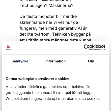
Techbolagen? Maskinerna?
De flesta monster blir mindre
skrämmande när vi vet hur de
fungerar, men med generativ AI är
det lite tvärtom. Tekniken bygger på
att utifrån stora mängder data kunna
förutspå den mest sannolika
fortsättningen. Den har ofta fel, men
den svarar alltid och ju mer data vi
Samtycke
Information
Om
tankar in, desto mer träffsäker blir
den och desto mindre kritiska blir vi.
Tekniken bygger på expansion och
Denna webbplats använder cookies
när vi verkligen kan utnyttja
Vi använder nödvändiga cookies som behövs för
tekniken är det svårt att se dess
grundläggande funktioner, till exempel för att logga in.
begränsning.
Webbplatsen fungerar inte optimalt utan dessa cookies.
Det finns också en oro – hur bra AI-
verktygen än kommer fungera – att