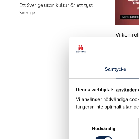
Ett Sverige utan kultur är ett tyst
Sverige
Vilken rol
hur vi tal
tillsamma
tystnad u
Samtycke
Välkommen
Tystnadsk
mekanisme
Denna webbplats använder 
scenkonst
Vi använder nödvändiga cooki
trakasseri
fungerar inte optimalt utan d
Medverk
Samtyckesval
Ann Wern
Nödvändig
projektet