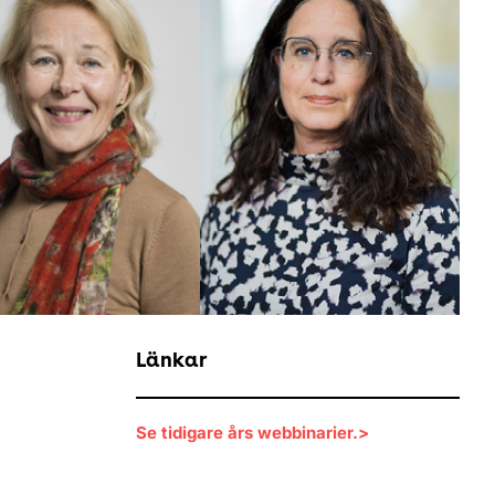
Länkar
Se tidigare års webbinarier.>