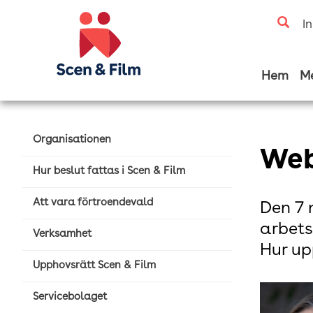
I
Hem
M
Organisationen
Web
Hur beslut fattas i Scen & Film
Att vara förtroendevald
Den 7 
arbets
Verksamhet
Hur up
Upphovsrätt Scen & Film
Servicebolaget