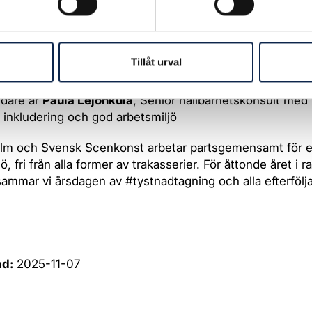
rrthon,
ordförande i Fackförbundet Scen & Film
Svendén,
ordförande i arbetsgivarorganisationen Svensk
Tillåt urval
t
edare är
Paula Lejonkula
, Senior hållbarhetskonsult med
, inkludering och god arbetsmiljö
ilm och Svensk Scenkonst arbetar partsgemensamt för e
ö, fri från alla former av trakasserier. För åttonde året i r
mmar vi årsdagen av #tystnadtagning och alla efterfölj
ad:
2025-11-07