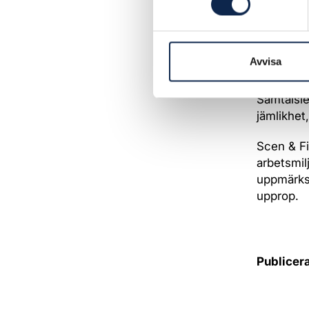
Simon No
Birgitta 
Avvisa
Scenkons
Samtalsl
jämlikhet
Scen & F
arbetsmilj
uppmärksa
upprop.
Publicer