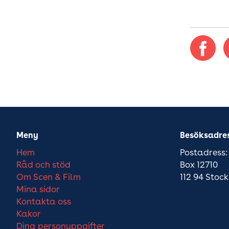
Meny
Besöksadre
Hem
Postadress:
Råd och stöd
Box 12710
Om Scen & Film
112 94 Stoc
Mina sidor
Kontakta oss
Kakor
Dina personuppgifter