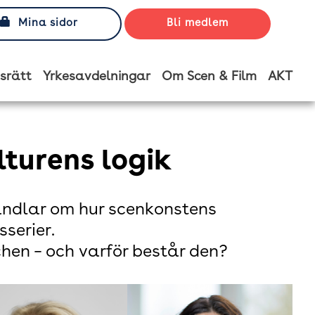
Mina sidor
Bli medlem
srätt
Yrkesavdelningar
Om Scen & Film
AKT
turens logik
andlar om hur scenkonstens
serier.
hen – och varför består den?