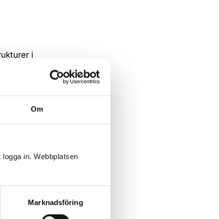
ukturer i
kan vi
a när
Om
 sexuella
t logga in. Webbplatsen
forskare i
Marknadsföring