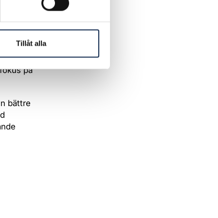
Tillåt alla
 fokus på
n bättre
ad
ande