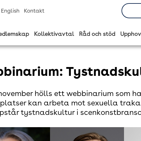
n English
Kontakt
edlemskap
Kollektivavtal
Råd och stöd
Upphov
binarium: Tystnadskul
november hölls ett webbinarium som h
platser kan arbeta mot sexuella trakas
pstår tystnadskultur i scenkonstbransc