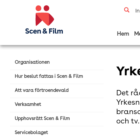
I
Hem
M
Organisationen
Yrk
Hur beslut fattas i Scen & Film
Att vara förtroendevald
Det rå
Yrkesn
Verksamhet
bransc
Upphovsrätt Scen & Film
och tv.
Servicebolaget