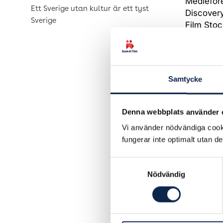
Medieföre
Ett Sverige utan kultur är ett tyst
Discovery
Sverige
Film Sto
I samban
Verksamh
uppdrag. 
Samtycke
en nation
Medverkan
Denna webbplats använder 
direktör 
Vi använder nödvändiga cooki
Film Stoc
fungerar inte optimalt utan d
ordföran
Samtyckesval
Nödvändig