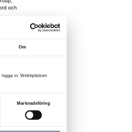
roup,
ord och
n.
ens
gynnas av
Om
nger,
nder, vd
t logga in. Webbplatsen
orrthon,
Marknadsföring