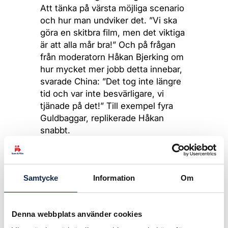
Att tänka på värsta möjliga scenario
och hur man undviker det. ”Vi ska
göra en skitbra film, men det viktiga
är att alla mår bra!” Och på frågan
från moderatorn Håkan Bjerking om
hur mycket mer jobb detta innebar,
svarade China: ”Det tog inte längre
tid och var inte besvärligare, vi
tjänade på det!” Till exempel fyra
Guldbaggar, replikerade Håkan
snabbt.
Teaterförbundet erbjuder också
kurser i arbetsmiljö inför
inspelningar – för team och
Samtycke
Information
Om
producent. Något som bland annat
de anställda vid Acnefilms
kommande långfilmsproduktion
Denna webbplats använder cookies
kommer att ta del av.