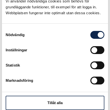
Kollektivavtalsförhandlingar är ju
Vi använder nödvändiga cookies som behövs för
något Teaterförbundet och våra
grundläggande funktioner, till exempel för att logga in.
ombudsmän/jurister sysslar med
Webbplatsen fungerar inte optimalt utan dessa cookies.
dagligen. Jag kan idag märka hur en
passiv kulturpolitik försvårar för
dessa förhandlingar.
Samtyckesval
Nödvändig
Det är dessvärre inget nytt att
uppräkningen av de statliga
anslagen till scenkonstens
Inställningar
institutioner är lägre än den faktiska
löne- och prisutvecklingen. Hittills
har vi dock varit överens med vår
Statistik
motpart om att utrymmet för
löneökningar på vår del av
Marknadsföring
arbetsmarknaden ska utgå ifrån det
som gäller på arbetsmarkanden i
övrigt.
I de pågående förhandlingarna om
Tillåt alla
ett nytt institutionsteateravtal har vi