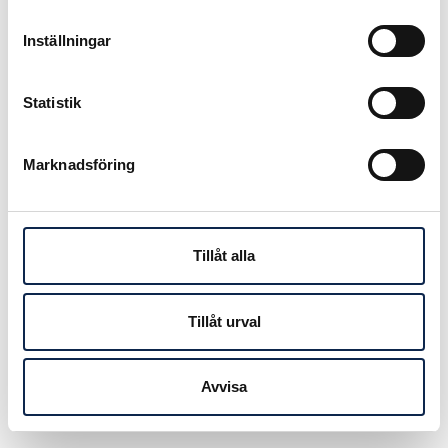
2. Att kunskapen når ut till rätt
Inställningar
personer och hålls levande. Unga
frilansare/vikarier är sällan med på
enstaka utbildningsdagar
Statistik
3. Att arbetsgivare följer lagen och
arbetar både förebyggande och
Marknadsföring
utredande.
4. Att facken prioriterar frågan.
Uppdaterar sig, ser över rutiner –
ser till att det finns kanaler för att
Tillåt alla
anmäla trakasserier
5. Tryggare anställningsvillkor.
6. Kulturförändring.
Tillåt urval
Avvisa
Publicerad:
2018-02-23