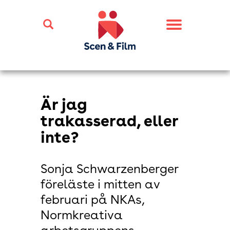
Toggle
navigation
Är jag
trakasserad, eller
inte?
Sonja Schwarzenberger
föreläste i mitten av
februari på NKAs,
Normkreativa