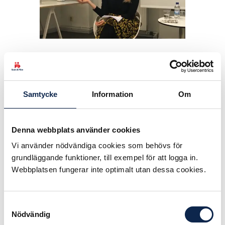
Foto: Anna Holmström
Under mötet lyfte hon bland annat
ett antal riskfaktorer: otrygga
Samtycke
Information
Om
anställningar, stark makthierarki,
alkohol på fester och arbetsplatser
”utom synhåll”, till exempel turnéer
Denna webbplats använder cookies
eller filminspelningar.
Vi använder nödvändiga cookies som behövs för
Sonja Schwarzenberger redogjorde
grundläggande funktioner, till exempel för att logga in.
även för vad hon anser behövs för
Webbplatsen fungerar inte optimalt utan dessa cookies.
att förändrings ska ske.
1. Kunskap: Definiera vad som gäller,
Samtyckesval
vem man kan vända sig till och vad
Nödvändig
som händer när någon utsätts.