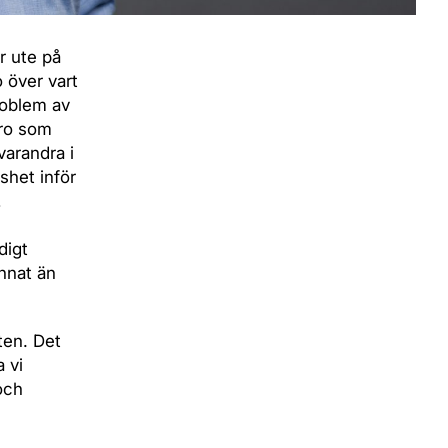
r ute på
 över vart
roblem av
oro som
varandra i
shet inför
,
digt
annat än
ten. Det
 vi
och