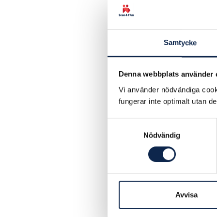
kollektiv
spelregle
fackförbu
bådas int
Samtycke
vi är i kon
Och det ä
Denna webbplats använder 
kommer in
Vi använder nödvändiga cooki
övergett 
fungerar inte optimalt utan d
demoniser
saknas en
Samtyckesval
kan bara 
Nödvändig
kompromis
tar oss a
bra avtal
Kulturmini
Avvisa
delat lan
henne rätt