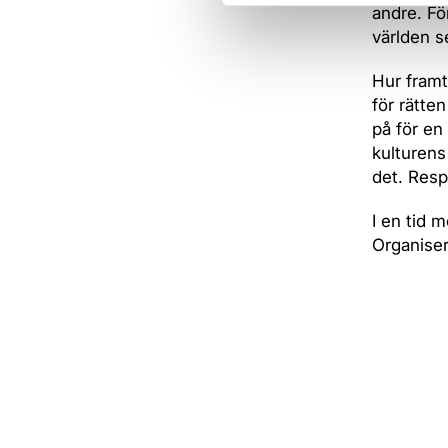
andre. Fö
världen se
Hur framt
för rätten
på för en 
kulturens
det. Respe
I en tid 
Organiser