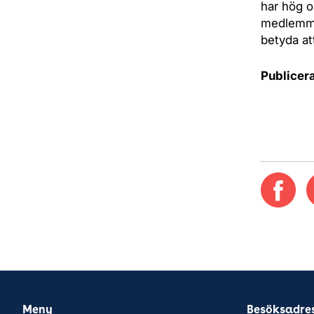
har hög o
medlemmar
betyda at
Publicer
Meny
Besöksadre