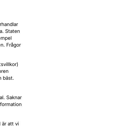
rhandlar
a. Staten
xempel
en. Frågor
svillkor)
oren
n bäst.
al. Saknar
nformation
är att vi