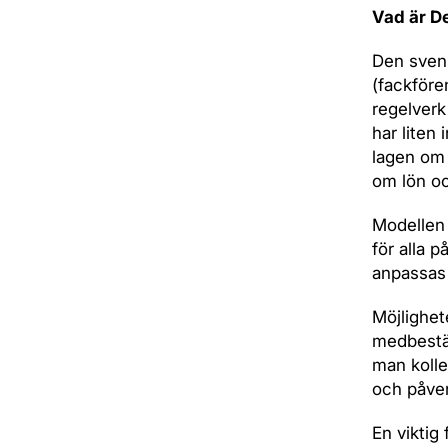
Vad är D
Den sven
(fackföre
regelverk
har liten
lagen om 
om lön oc
Modellen 
för alla 
anpassas 
Möjlighete
medbestäm
man kolle
och påve
En viktig 