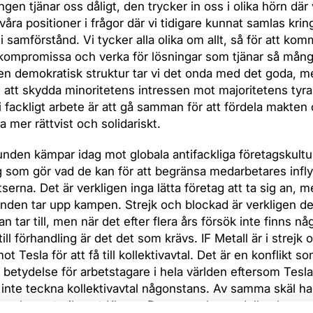
ngen tjänar oss dåligt, den trycker in oss i olika hörn där 
 våra positioner i frågor där vi tidigare kunnat samlas kri
 i samförstånd. Vi tycker alla olika om allt, så för att ko
kompromissa och verka för lösningar som tjänar så mån
I en demokratisk struktur tar vi det onda med det goda, m
att skydda minoritetens intressen mot majoritetens tyra
 fackligt arbete är att gå samman för att fördela makten
a mer rättvist och solidariskt.
nden kämpar idag mot globala antifackliga företagskultu
 som gör vad de kan för att begränsa medarbetares infl
tserna. Det är verkligen inga lätta företag att ta sig an, 
nden tar upp kampen. Strejk och blockad är verkligen de
 tar till, men när det efter flera års försök inte finns nå
a till förhandling är det det som krävs. IF Metall är i strejk 
t Tesla för att få till kollektivavtal. Det är en konflikt s
ll betydelse för arbetstagare i hela världen eftersom Tesl
t inte teckna kollektivavtal någonstans. Av samma skäl h
varsel om strejk mot Klarna. Den svenska modellen bygge