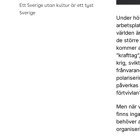
Ett Sverige utan kultur är ett tyst
Sverige
Under hös
arbetspla
världen ä
de större
kommer av
”krafttag
krig, svi
frånvaran
polariser
påverkas 
förtvivlan
Men när v
finns ing
behöver 
organiser