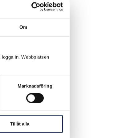
 ser till
 även när
Om
tiken
 att vi
t logga in. Webbplatsen
mtalet
r allt och
för
Marknadsföring
är hur vi
miss – ett
t ena ett
Tillåt alla
 jag
tå den