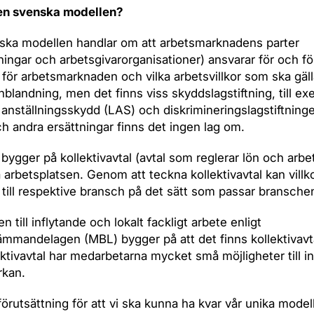
en svenska modellen?
ska modellen handlar om att arbetsmarknadens parter
ningar och arbetsgivarorganisationer) ansvarar för och fö
 för arbetsmarknaden och vilka arbetsvillkor som ska gäll
 inblandning, men det finns viss skyddslagstiftning, till e
anställningsskydd (LAS) och diskrimineringslagstiftning
h andra ersättningar finns det ingen lag om.
bygger på kollektivavtal (avtal som reglerar lön och arbet
på arbetsplatsen. Genom att teckna kollektivavtal kan villk
till respektive bransch på det sätt som passar bransche
n till inflytande och lokalt fackligt arbete enligt
mandelagen (MBL) bygger på att det finns kollektivavt
ktivavtal har medarbetarna mycket små möjligheter till i
rkan.
förutsättning för att vi ska kunna ha kvar vår unika modell 