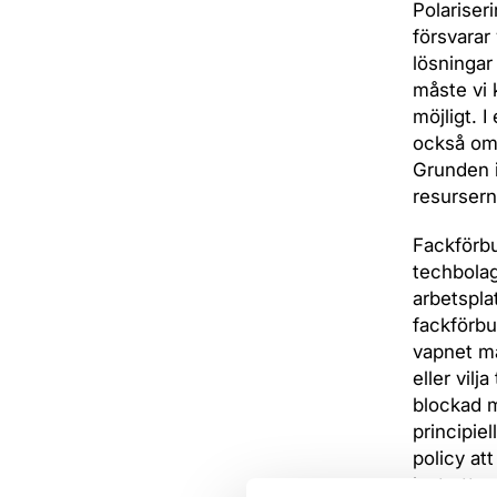
Polariseri
försvarar
lösningar
måste vi 
möjligt. 
också om 
Grunden i
resursern
Fackförbu
techbolag
arbetspla
fackförbu
vapnet man
eller vilj
blockad mo
principie
policy at
lagt ett 