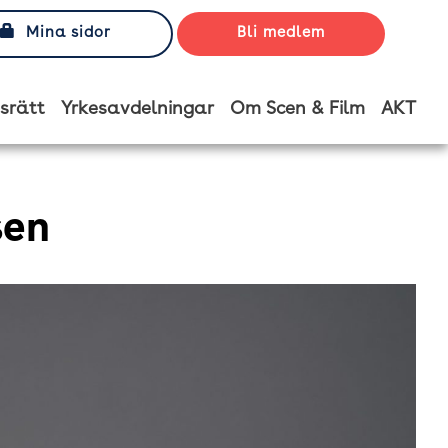
Mina sidor
Bli medlem
srätt
Yrkesavdelningar
Om Scen & Film
AKT
sen