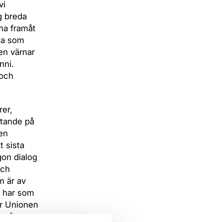
vi
ng breda
mma framåt
ga som
en värnar
nni.
 och
rer,
ytande på
men
t sista
gon dialog
och
om är av
a har som
ar Unionen
r på