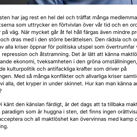
ten har jag rest en hel del och träffat många medlemma
tserna som uttrycker en förtvivlan över vår tid och en oro
r på väg. När mycket går åt fel håll färgas även mindre p
 och dras med i den större berättelsen. Den rädsla och 
 alla kriser öppnar för politiska utspel som övertrumfar 
”, repression och åtstramning. Det är lätt att känna maktlö
ktande ekonomi, tveksamheten i den gröna omställningen
de kulturpolitik och antifackliga krafter som driver på
ingen. Med så många konflikter och allvarliga kriser samti
vi alla, det kryper in under skinnet. Hur kan man känna 
?
i känt den känslan färdigt, är det dags att ta tillbaka mak
a paradigm som är huggna i sten, det finns ingen orättvisa
acceptera och all maktlöshet kan övervinnas med kamp 
ing.