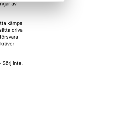
ingar av
ätta kämpa
tsätta driva
 försvara
 kräver
 Sörj inte.