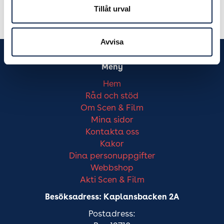
Tillåt urval
Avvisa
Meny
Hem
Råd och stöd
Om Scen & Film
Mina sidor
Kontakta oss
Kakor
Dina personuppgifter
Webbshop
Akti Scen & Film
Besöksadress: Kaplansbacken 2A
Postadress: