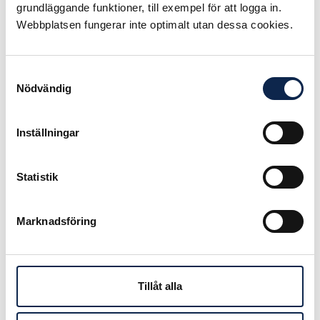
på andra delar arbetsmarknaden och
grundläggande funktioner, till exempel för att logga in.
som också legat till grund för
Webbplatsen fungerar inte optimalt utan dessa cookies.
förbundets avtal med Svensk
Scenkonst och Teatercentrum.
Samtyckesval
Om detta inte visar sig framkomligt
Nödvändig
tvingas förbundet att under augusti
överväga konfliktåtgärderna för att
Inställningar
få ett nytt löneavtal.
Publicerad:
2013-06-28
Statistik
Marknadsföring
Tillåt alla