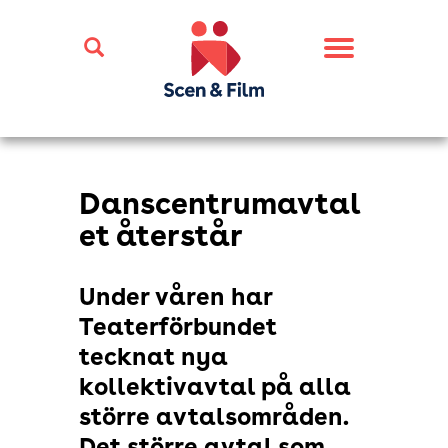
Toggle
navigation
Danscentrumavtal
et återstår
Under våren har
Teaterförbundet
tecknat nya
kollektivavtal på alla
större avtalsområden.