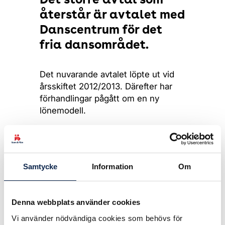
Det större avtal som
återstår är avtalet med
Danscentrum för det
fria dansområdet.
Det nuvarande avtalet löpte ut vid
årsskiftet 2012/2013. Därefter har
förhandlingar pågått om en ny
lönemodell.
Eftersom det varit svårt att komma
framåt i diskussionerna lämnade
Teaterförbundet i början av juni ett
Samtycke
Information
Om
slutbud som enbart gällde lönedelen
i avtalet, för att medlemmarna inte
ska drabbas genom uteblivna
Denna webbplats använder cookies
löneuppräkningar. Detta lönebud
ligger på samma nivå som avtalen
Vi använder nödvändiga cookies som behövs för