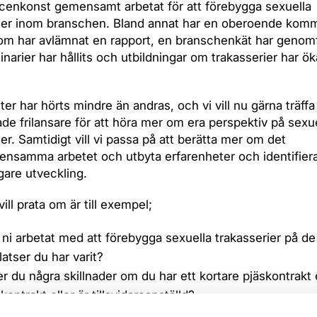
cenkonst gemensamt arbetat för att förebygga sexuella
rier inom branschen. Bland annat har en oberoende kom
 som har avlämnat en rapport, en branschenkät har genomf
inarier har hållits och utbildningar om trakasserier har ök
ter har hörts mindre än andras, och vi vill nu gärna träffa
ade frilansare för att höra mer om era perspektiv på sexu
ier. Samtidigt vill vi passa på att berätta mer om det
nsamma arbetet och utbyta erfarenheter och identifier
igare utveckling.
vill prata om är till exempel;
 ni arbetat med att förebygga sexuella trakasserier på de
latser du har varit?
r du några skillnader om du har ett kortare pjäskontrakt e
kontrakt eller är tillsvidareanställd?
et något före och efter uppropen 2017?