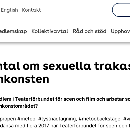
n English
Kontakt
edlemskap
Kollektivavtal
Råd och stöd
Upphov
tal om sexuella trakas
nkonsten
lem i Teaterförbundet för scen och film och arbetar so
nkonstområdet?
propen #metoo, #tystnadtagning, #metoobackstage, #vi
dansa med flera 2017 har Teaterförbundet för scen och 