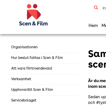
I
Hem
M
Organisationen
Sam
Hur beslut fattas i Scen & Film
sce
Att vara förtroendevald
Verksamhet
Är du med
inom sce
Upphovsrätt Scen & Film
Sedan up
Servicebolaget
och #tyst