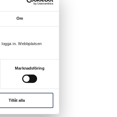
 med att
Om
kl. 16.00 –
t logga in. Webbplatsen
u måste
Marknadsföring
mma rådet
 det
Tillåt alla
sk