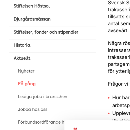
Svensk S
Stiftelsen Höstsol
trakasse
tillsatts
Djurgårdsmässan
antal sem
avsevärt.
Stiftelser, fonder och stipendier
Några rös
Historia
intresser
trakasser
Aktuellt
partsgeme
för ytterl
Nyheter
Frågor vi 
På gång
Hur har
Lediga jobb i branschen
arbetsp
Jobba hos oss
Uppleve
långtids
Förbundsordförande har ordet
Finns d