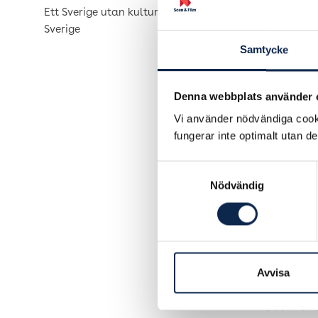
Ett Sverige utan kultur är ett tyst
Vad tyc
Sverige
förebyg
Samtycke
Ni kommer
Samtalet 
Denna webbplats använder 
17.30.
Vi använder nödvändiga cooki
fungerar inte optimalt utan d
Anmäl di
logga in 
Samtyckesval
Nödvändig
Under sam
för jämst
partsgeme
Lisa Lind
Teaterfö
Avvisa
Magnus A
Scenkons