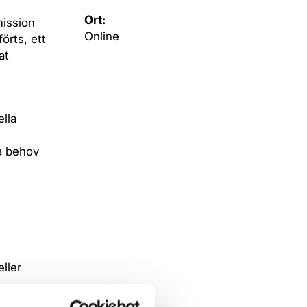
Ort:
mission
Online
örts, ett
at
ella
a behov
ller