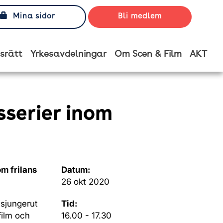
Mina sidor
Bli medlem
srätt
Yrkesavdelningar
Om Scen & Film
AKT
serier inom
m frilans
Datum:
26 okt 2020
sjungerut
Tid:
film och
16.00 - 17.30