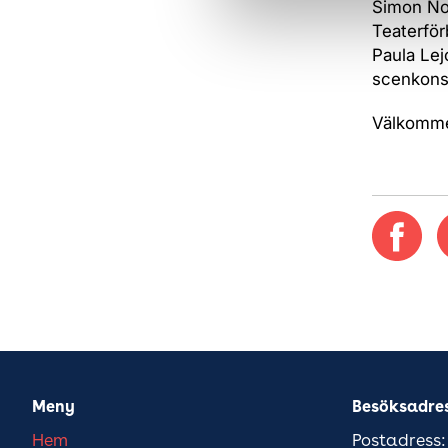
Simon Nor
Teaterfö
Paula Lej
scenkons
Välkomm
Meny
Besöksadre
Hem
Postadress: