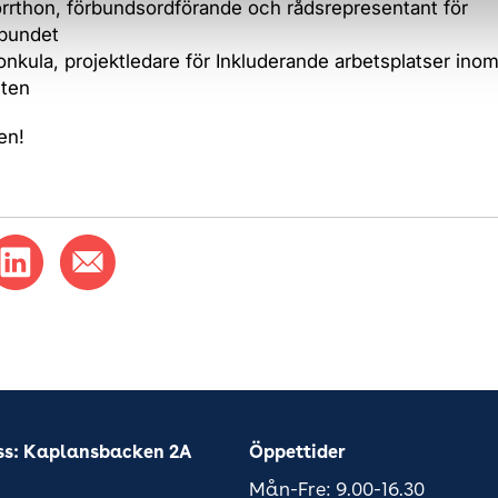
rthon, förbundsordförande och rådsrepresentant för
rbundet
onkula, projektledare för Inkluderande arbetsplatser ino
ten
en!
ss: Kaplansbacken 2A
Öppettider
Mån-Fre: 9.00-16.30