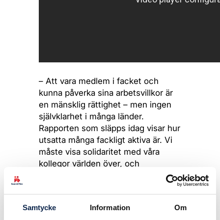
– Att vara medlem i facket och
kunna påverka sina arbetsvillkor är
en mänsklig rättighet – men ingen
självklarhet i många länder.
Rapporten som släpps idag visar hur
utsatta många fackligt aktiva är. Vi
måste visa solidaritet med våra
kollegor världen över, och
tillsammans stärka de fackliga
organisationerna världen över, säger
Simon Norrthon,
Samtycke
Information
Om
förbundsordförande i Scen & Film.