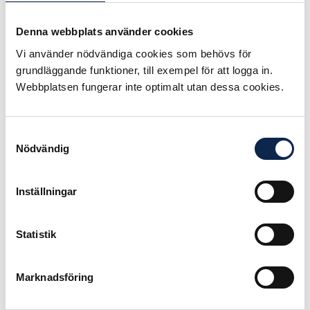
Rapporten visar att våra mänskliga
Denna webbplats använder cookies
rättigheter i arbetslivet kränks runt
om i världen. I flera länder riskerar
Vi använder nödvändiga cookies som behövs för
fackligt aktiva att bli gripna eller
grundläggande funktioner, till exempel för att logga in.
utsättas för våld när de gör sin röst
Webbplatsen fungerar inte optimalt utan dessa cookies.
hörd för att påverka på jobbet.
Svenska fackförbund arbetar
Samtyckesval
tillsammans med fackförbund i ett
Nödvändig
stort antal länder med utbredd
fattigdom. Det handlar om att
Inställningar
samarbeta för att påverka och
motverka inskränkningar och
försämringar av mänskliga
Statistik
rättigheter på arbetsplatserna.
Den fackliga organisationen Union
Marknadsföring
to Union samlar förbunden i TCO,