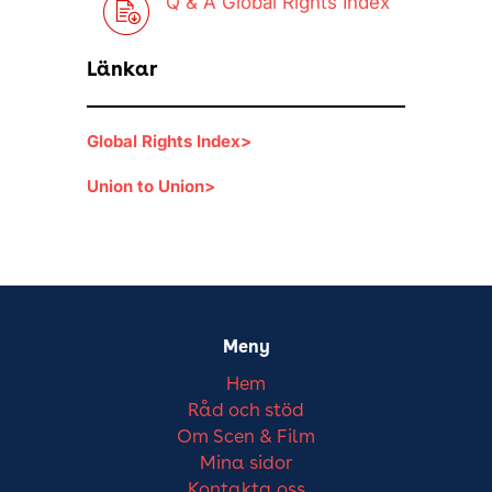
Q & A Global Rights Index
Länkar
Global Rights Index>
Union to Union>
Meny
Hem
Råd och stöd
Om Scen & Film
Mina sidor
Kontakta oss