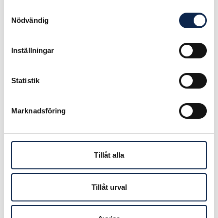
att göra en kartläggning av vad de
Samtyckesval
europeiska länderna gör vad gäller
Nödvändig
jämställdheten på scen- och
medieområdet.
Läs mer
om FIA-
Inställningar
konferensen ”Gender Agenda”,
Gender Portrayal Project
Conference, i London, då en enkät
Statistik
om jämställdhet i Europa
presenterades!
Marknadsföring
Denna artikel hjälpte mig
Tillåt alla
Tillåt urval