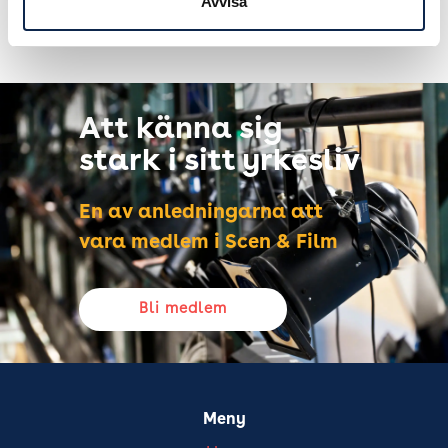
Avvisa
Att känna sig
stark i sitt yrkesliv
En av anledningarna att
vara medlem i Scen & Film
Bli medlem
Meny