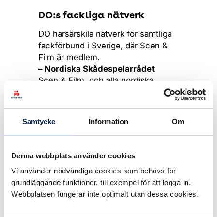
DO:s fackliga nätverk
DO harsärskila nätverk för samtliga
fackförbund i Sverige, där Scen &
Film är medlem.
– Nordiska Skådespelarrådet
Scen & Film, och alla nordiska
skådespelar- och dansförbund, är
medlemmar i Nordiska
Skådespelarrådet som arbetar med
Samtycke
Information
Om
jämställdhet.
Euro FIA
Denna webbplats använder cookies
Den europeiska
Vi använder nödvändiga cookies som behövs för
skådespelarfederationen, där Scen
grundläggande funktioner, till exempel för att logga in.
& Film är medlem, arbetar med
Webbplatsen fungerar inte optimalt utan dessa cookies.
jämställdhetsfrågor. En arbetsgrupp
har under år 2007 fått EU-medel för