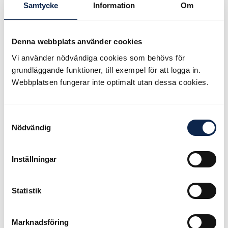
scenkonsten.
Samtycke
Information
Om
– Det nya ansökningssystemet
fungerar inte för de fria teatrar som
Denna webbplats använder cookies
har en löpande verksamhet över
Vi använder nödvändiga cookies som behövs för
åren och som dessutom har en lokal
grundläggande funktioner, till exempel för att logga in.
med hyra att betala. Det måste
Webbplatsen fungerar inte optimalt utan dessa cookies.
finnas en rimlig möjlighet att planera
repertoar, anställa personal och ges
möjlighet att utvecklas och pröva
Samtyckesval
nya arbetsformer. Ett fungerande
Nödvändig
system ska bygga på konstnärlig
frihet, transparens och
långsiktighet, säger Anna Carlson,
Inställningar
Teaterförbundets ordförande.
Statistik
Från kulturnämnden närvarar
ledamöter från S, V och MP.
Kulturborgarrådet Madeleine
Marknadsföring