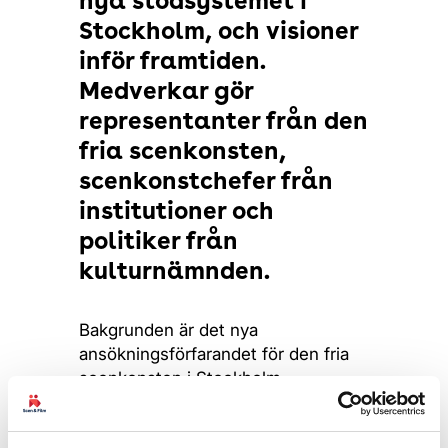
nya stödsystemet i
Stockholm, och visioner
inför framtiden.
Medverkar gör
representanter från den
fria scenkonsten,
scenkonstchefer från
institutioner och
politiker från
kulturnämnden.
Bakgrunden är det nya
ansökningsförfarandet för den fria
scenkonsten i Stockholm.
Hanteringen av ansökningarna har
väckt starka reaktioner inom den fria