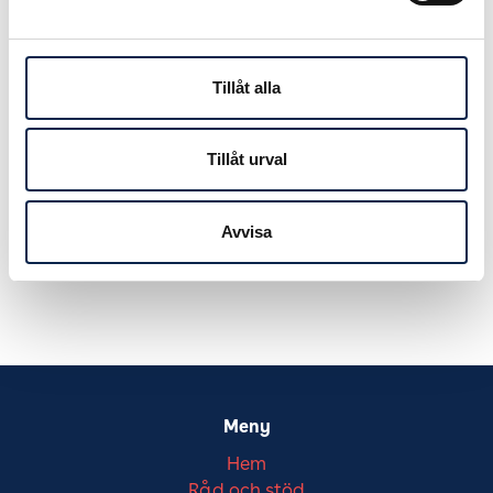
Sjöstedt (FP) har avböjt att närvara.
Publicerad:
2013-11-15
Tillåt alla
Tillåt urval
Avvisa
Meny
Hem
Råd och stöd