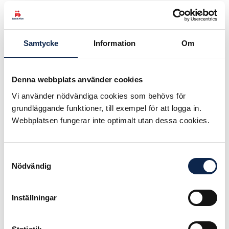
ordförande i Teaterförbundet för
scen och film.
– Detta är en bra början, men
Samtycke
Information
Om
anslagen till den fria scenkonsten
har under lång tid urholkats, och
ytterligare satsningar måste till,
Denna webbplats använder cookies
både ekonomiska och på att
Vi använder nödvändiga cookies som behövs för
anpassa socialförsäkringssystemen
grundläggande funktioner, till exempel för att logga in.
utifrån våra medlemmars behov,
Webbplatsen fungerar inte optimalt utan dessa cookies.
säger Anna Carlson.
Ytterligare 60 miljoner kronor per år
Samtyckesval
ska gå till stipendier och
Nödvändig
ersättningar som fördelas direkt till
konstnärer.
Inställningar
– Mer pengar till konstnärsstipendier
betyder också att flera yrkesgrupper