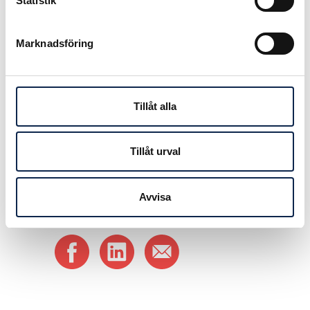
Statistik
av Teaterförbundets medlemmar
inom scen- och filmområdet får
större möjligheter att verka, vilket
Marknadsföring
också är mycket positivt, säger
Anna Carlson.
Tillåt alla
Publicerad:
2017-09-14
Tillåt urval
Avvisa