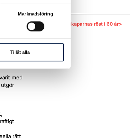
Länkar
o
Marknadsföring
KLYS - kulturskaparnas röst i 60 år>
er
d,
are.
Tillåt alla
rliga
tsliga
 varit med
 utgör
,
aftigt
ella rätt