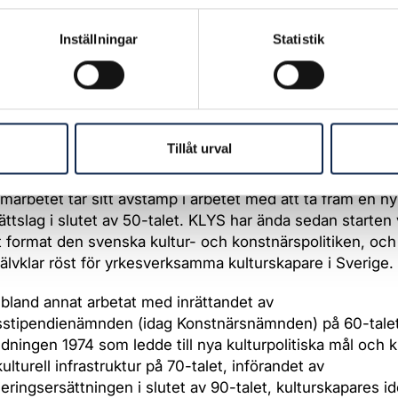
ades formellt den 17 september 1959 vid ett möte på
gården Lilla Hornsberg i Stockholm, där företrädare för ni
Inställningar
Statistik
organisationer var på plats och fattade beslut om en
nämnd för konstnärliga och litterära yrkesutövare. Utöv
bundet deltog bland annat även Sveriges Författarförbun
rnas Riksorganisation, och Föreningen Svenska Tonsätt
Tillåt urval
ungliga tanken med KLYS var att samordna olika konstnä
er för att bli kraftfullare i kulturpolitiska och upphovsrät
amarbetet tar sitt avstamp i arbetet med att ta fram en ny
ttslag i slutet av 50-talet. KLYS har ända sedan starten
t format den svenska kultur- och konstnärspolitiken, och
jälvklar röst för yrkesverksamma kulturskapare i Sverige.
bland annat arbetat med inrättandet av
sstipendienämnden (idag Konstnärsnämnden) på 60-talet
edningen 1974 som ledde till nya kulturpolitiska mål och kr
ulturell infrastruktur på 70-talet, införandet av
eringsersättningen i slutet av 90-talet, kulturskapares ide