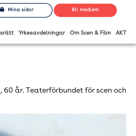
Mina sidor
Bli medlem
srätt
Yrkesavdelningar
Om Scen & Film
AKT
e, 60 år. Teaterförbundet för scen och