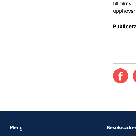
till film
upphovsrä
Publicer
Meny
Besöksadre