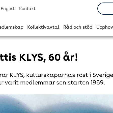
n English
Kontakt
edlemskap
Kollektivavtal
Råd och stöd
Upphov
ttis KLYS, 60 år!
irar KLYS, kulturskaparnas röst i Sverig
ar varit medlemmar sen starten 1959.