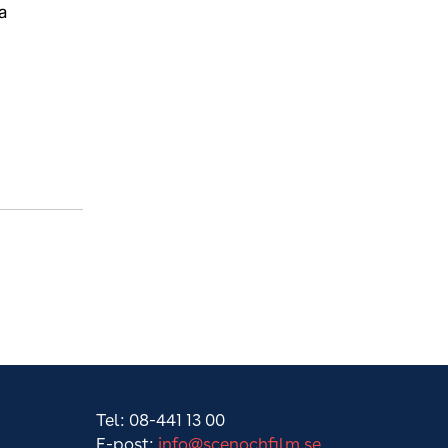
a
Tel: 08-441 13 00
E-post:
info@scenochfilm.se