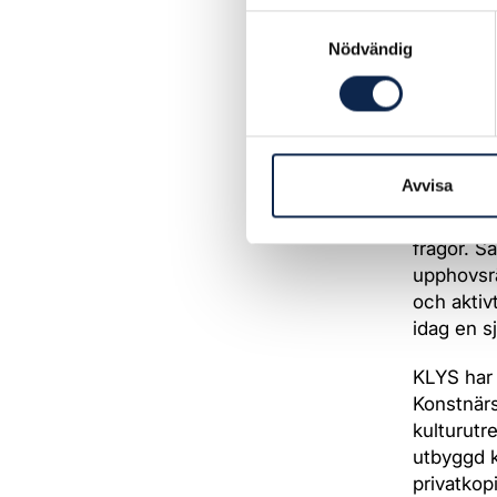
KLYS bild
Samtyckesval
Författar
Nödvändig
konstnärs
Samarbets
Teaterför
Konstnäre
Avvisa
Den urspr
yrkesgrupp
frågor. S
upphovsrä
och aktiv
idag en s
KLYS har 
Konstnär
kulturutr
utbyggd k
privatkopi