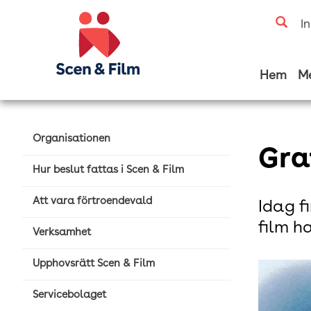
I
Hem
M
Organisationen
Gra
Hur beslut fattas i Scen & Film
Att vara förtroendevald
Idag f
film h
Verksamhet
Upphovsrätt Scen & Film
Servicebolaget