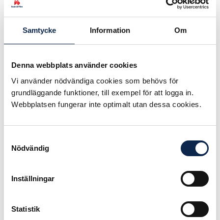
Grundläggande är givetvis de
ekonomiska förutsättningarna.
Digitaliseringen medför ökade
Samtycke
Information
Om
kostnader och
scenkonstinstitutionerna är idag
hårt pressade ekonomiskt. Ett
Denna webbplats använder cookies
utvidgat uppdrag måste åtföljas av
Vi använder nödvändiga cookies som behövs för
friska pengar.
grundläggande funktioner, till exempel för att logga in.
Men lika viktigt är att kvalitén måste
Webbplatsen fungerar inte optimalt utan dessa cookies.
säkras. Det är olika konstformer
som ska vävas samman. För ett bra
resultat måste alla berörda
Samtyckesval
yrkesgrupper ges möjlighet att delta
Nödvändig
i besluten hur de digitaliserade
produktionerna planeras och
Inställningar
genomförs. För oss är det centralt
att Kulturrådet i sin kartläggning
uppmärksammar och lyfter fram de
Statistik
kvalitetsmässiga förutsättningar