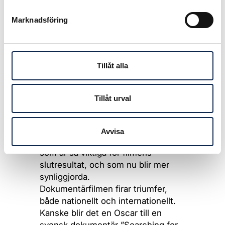
som är nödvändiga för en
Marknadsföring
utbyggnad av digitaliserad
scenkonst!
SÅ HÄR I BÖRJAN AV ÅRET har
Tillåt alla
också många välförtjänta
yrkesmänniskor i vårt förbund
belönats med Guldbaggar. För mig
Tillåt urval
är det uppmuntrande och roligt att
det delas ut baggar till de nya
kategorierna som tillkom förra året.
Avvisa
De många yrken bakom kameran
som är så viktiga för filmens
slutresultat, och som nu blir mer
synliggjorda.
Dokumentärfilmen firar triumfer,
både nationellt och internationellt.
Kanske blir det en Oscar till en