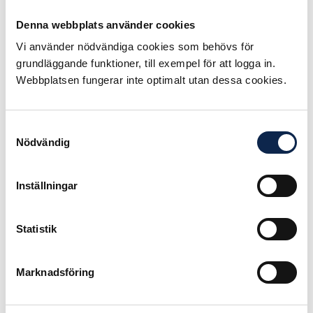
synergieffekter som man utgår ifrån.
Och sedan garderar man sig med att
Denna webbplats använder cookies
det är osäkert om man i det korta
Vi använder nödvändiga cookies som behövs för
perspektivet kan uppnå några
grundläggande funktioner, till exempel för att logga in.
besparingar. Hela
Webbplatsen fungerar inte optimalt utan dessa cookies.
konsekvensanalysen framstår som
ett beställningsjobb, vilket tidigare
har påpekats i en krönika i Corren.
Samtyckesval
Nödvändig
Kanske ska man söka de egentliga
drivkrafterna till att bilda
scenkonstbolag på annat håll.
Inställningar
Urholkningen av institutionernas
ekonomi har skapat en allt större
Statistik
spänning mellan den scenkonst
som politikerna säger sig vilja ha
och vad man är beredd att betala
Marknadsföring
för. Det blir inte minst tydligt om
man ställer de visioner som målas