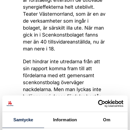
är förståeligt eftersom de utlovade
synergieffekterna helt uteblivit.
Teater Västernorrland, som är en av
de verksamheter som ingår i
bolaget, är särskilt illa ute. När man
gick in i Scenkonstbolaget fanns
mer än 40 tillsvidareanställda, nu är
man nere i 18.
Det hindrar inte utredarna från att
sin rapport komma fram till att
fördelarna med ett gemensamt
scenkonstbolag överväger
nackdelarna. Men man lyckas inte
belägga vari dessa fördelar består.
Det hela blir ett slags
cirkelresonemang där man
förutsätter att bolagsbildningen ska
Samtycke
Information
Om
medföra de rationaliseringar och