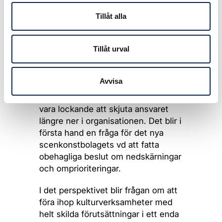
upp i de kulturplaner som nu tas
fram runt om i landet mot de
Tillåt alla
resurser som finns för att förverkliga
dessa.
Tillåt urval
I utredningsmaterialet slås fast att
de offentliga resurserna för
Avvisa
kulturverksamhet inte bedöms
kunna öka på kort sikt. Då kan det
vara lockande att skjuta ansvaret
längre ner i organisationen. Det blir i
första hand en fråga för det nya
scenkonstbolagets vd att fatta
obehagliga beslut om nedskärningar
och omprioriteringar.
I det perspektivet blir frågan om att
föra ihop kulturverksamheter med
helt skilda förutsättningar i ett enda