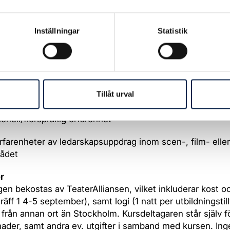
ationers och arbetsgruppers processer, arbetsledarskap
hantering och metoder för trygghet och medbestämmand
Inställningar
Statistik
iljö och likabehandling – juridiskt och i praktiken
rens roll i förhållande till scenkonstorganisationens upp
t
Tillåt urval
nde:
ionell/flerspråkig erfarenhet
rfarenheter av ledarskapsuppdrag inom scen-, film- eller
rådet
r
gen bekostas av TeaterAlliansen, vilket inkluderar kost oc
träff 1 4-5 september), samt logi (1 natt per utbildningstillf
 från annan ort än Stockholm. Kursdeltagaren står själv f
ader, samt andra ev. utgifter i samband med kursen. Ing