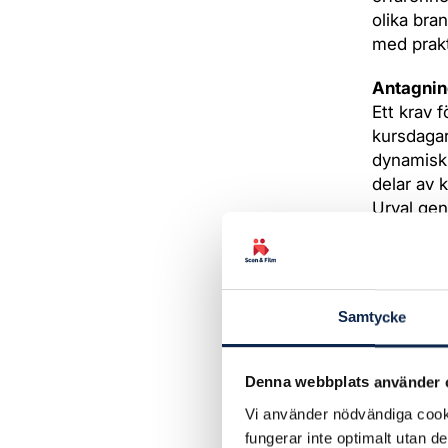
olika bra
med prakt
Antagnin
Ett krav f
kursdagar
dynamisk
delar av 
Urval gen
Utbildnin
1) Är eta
scenkons
Samtycke
2) Har fl
scenkonst
Denna webbplats använder 
3) Har et
Vi använder nödvändiga cooki
fungerar inte optimalt utan d