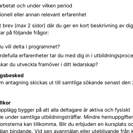
arbetat och under vilken period
tionell eller annan relevant erfarenhet
t brev (max 2 sidor) där du ger en kort beskrivning av dig 
ar på följande frågor:
du vill delta i programmet?
ärdefulla erfarenheter tar du med dig in i utbildningspro
kar du utveckla framöver i ditt ledarskap?
ngsbesked
 antagning skickas ut till samtliga sökande senast den 
llkor
pplägg bygger på att alla deltagare är aktiva och fysiskt
e under samtliga utbildningsträffar. Mindre hemuppgifte
sterna kan tillkomma. Blir du erbjuden en kursplats o
älan bindande. Vid sen avanmälan eller uteblivande från 