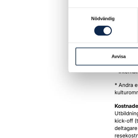
– Organis
konflikt
Samtyckesval
Nödvändig
– Arbetsm
– Regissö
arbetssät
Avvisa
Meritera
* Internat
* Andra e
kulturom
Kostnade
Utbildnin
kick-off (
deltagare
resekostn