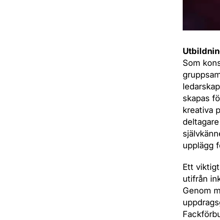
Utbildni
Som konst
gruppsamm
ledarskap
skapas fö
kreativa
deltagare
självkänn
upplägg f
Ett vikti
utifrån i
Genom mö
uppdragsg
Fackförbu