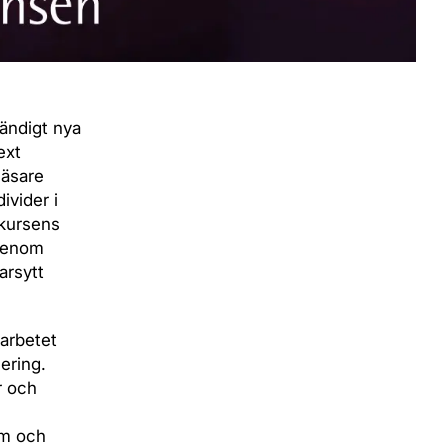
ändigt nya
ext
läsare
ivider i
 kursens
 genom
arsytt
öarbetet
ering.
r och
om och