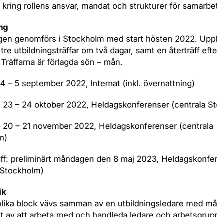
a kring rollens ansvar, mandat och strukturer för samarbe
ng
ngen genomförs i Stockholm med start hösten 2022. Upp
 tre utbildningsträffar om två dagar, samt en återträff eft
Träffarna är förlagda sön – mån.
: 4 – 5 september 2022, Internat (inkl. övernattning)
2: 23 – 24 oktober 2022, Heldagskonferenser (centrala S
3: 20 – 21 november 2022, Heldagskonferenser (centrala
m)
äff: preliminärt måndagen den 8 maj 2023, Heldagskonfe
 Stockholm)
ik
lika block vävs samman av en utbildningsledare med må
t av att arbeta med och handleda ledare och arbetsgrupp