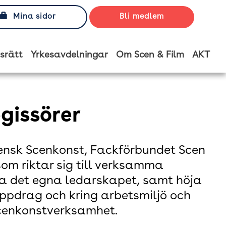
Mina sidor
Bli medlem
srätt
Yrkesavdelningar
Om Scen & Film
AKT
gissörer
ensk Scenkonst, Fackförbundet Scen
om riktar sig till verksamma
la det egna ledarskapet, samt höja
uppdrag och kring arbetsmiljö och
scenkonstverksamhet.