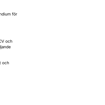
ndium för
 CV och
ljande
t och