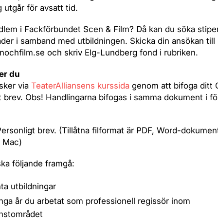
 utgår för avsatt tid.
lem i Fackförbundet Scen & Film? Då kan du söka stipe
er i samband med utbildningen. Skicka din ansökan till
ochfilm.se och skriv Elg-Lundberg fond i rubriken.
er du
sker via
TeaterAlliansens kurssida
genom att bifoga ditt
t brev. Obs! Handlingarna bifogas i samma dokument i fö
Personligt brev. (Tillåtna filformat är PDF, Word-dokumen
r Mac)
 ska följande framgå:
ta utbildningar
ga år du arbetat som professionell regissör inom
nstområdet