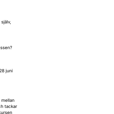
själv,
cessen?
28 juni
r mellan
ch tackar
kursen