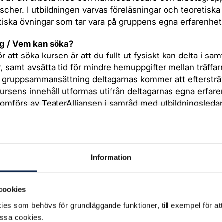
nscher. I utbildningen varvas föreläsningar och teoretiska
iska övningar som tar vara på gruppens egna erfarenhet
g / Vem kan söka?
ör att söka kursen är att du fullt ut fysiskt kan delta i sam
, samt avsätta tid för mindre hemuppgifter mellan träffar
 gruppsammansättning deltagarnas kommer att eftersträ
kursens innehåll utformas utifrån deltagarnas egna erfare
omförs av TeaterAlliansen i samråd med utbildningsleda
gen riktar sig till dig som:
blerad och professionellt yrkesverksam frilansande regis
tområdet
Information
erårig dokumenterad yrkeserfarenhet av arbete som regis
institution eller annan större producerande scenkonst
cookies
t intresse av att utveckla din kunskap kring:
es som behövs för grundläggande funktioner, till exempel för at
essa cookies.