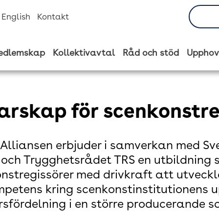
n English
Kontakt
edlemskap
Kollektivavtal
Råd och stöd
Upphov
arskap för scenkonstre
Alliansen erbjuder i samverkan med Sv
 och Trygghetsrådet TRS en utbildning s
nstregissörer med drivkraft att utveck
mpetens kring scenkonstinstitutionens 
sfördelning i en större producerande 