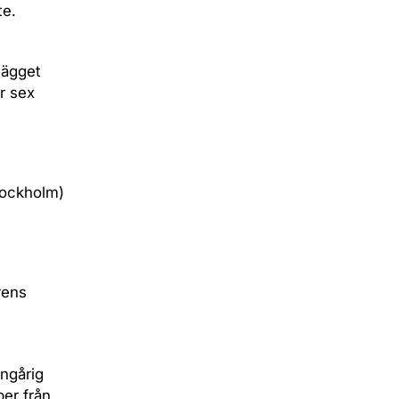
te.
lägget
er sex
tockholm)
rens
ngårig
er från