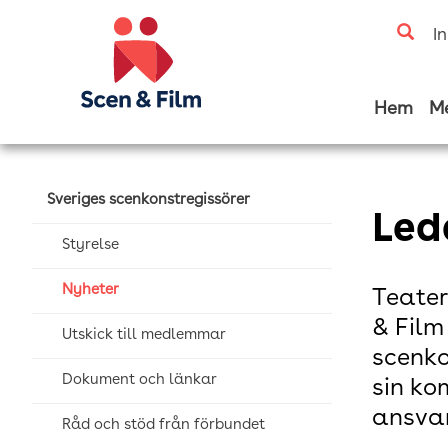
I
Hem
M
Sveriges scenkonstregissörer
Led
Styrelse
Nyheter
Teater
& Film
Utskick till medlemmar
scenko
Dokument och länkar
sin ko
ansvar
Råd och stöd från förbundet