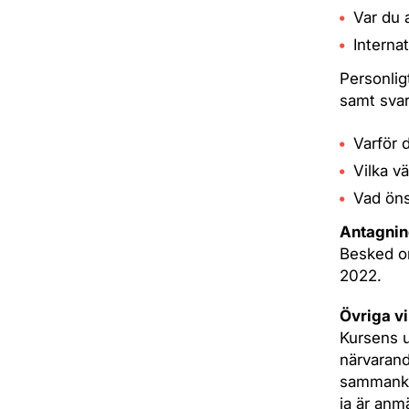
Var du 
Interna
Personlig
samt svar
Varför 
Vilka v
Vad öns
Antagni
Besked om
2022.
Övriga vi
Kursens u
närvarand
sammankom
ja är anm