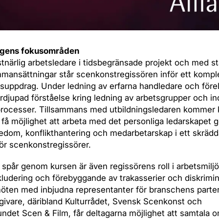
ngens fokusområden
närlig arbetsledare i tidsbegränsade projekt och med st
ansättningar står scenkonstregissören inför ett kompl
suppdrag. Under ledning av erfarna handledare och före
rdjupad förståelse kring ledning av arbetsgrupper och ind
 processer. Tillsammans med utbildningsledaren kommer
 få möjlighet att arbeta med det personliga ledarskapet
edom, konflikthantering och medarbetarskap i ett skrädd
ör scenkonstregissörer.
gt spår genom kursen är även regissörens roll i arbetsmilj
nkludering och förebyggande av trakasserier och diskrimin
ten med inbjudna representanter för branschens parte
ivare, däribland Kulturrådet, Svensk Scenkonst och
ndet Scen & Film, får deltagarna möjlighet att samtala 