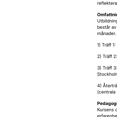
reflekter
Omfattni
Utbildni
består av
månader. 
1) Träff 1
2) Träff 
3) Träff 
Stockhol
4) Återtr
(centrala
Pedagog
Kursens o
erfarenhe