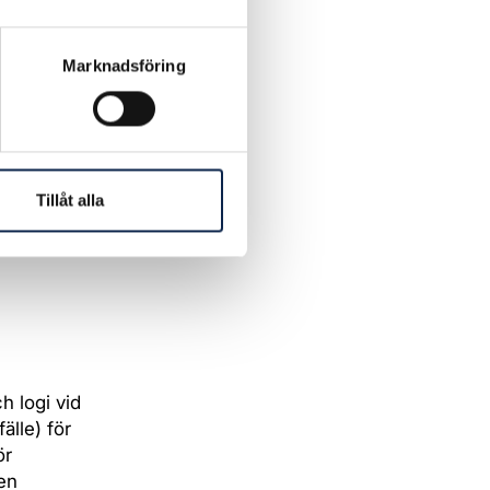
,
e
Marknadsföring
drag och
Tillåt alla
h logi vid
älle) för
ör
en