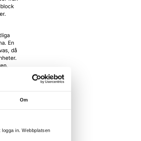
 block
er.
tliga
na. En
vas, då
nheter.
ren.
sör inom
Om
sör från
verksamhet
t logga in. Webbplatsen