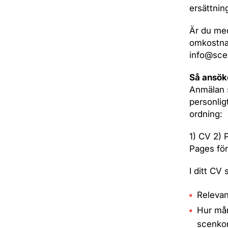
ersättning
Är du med
omkostnad
info@scen
Så ansök
Anmälan 
personlig
ordning:
1) CV 2) 
Pages fö
I ditt CV
Relevan
Hur mån
scenko