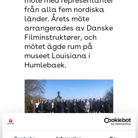
möte med representanter
från alla fem nordiska
länder. Årets möte
arrangerades av Danske
Filminstruktører, och
mötet ägde rum på
museet Louisiana i
Humlebaek.