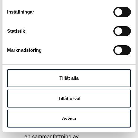
arbeta för att scenkonsten ska ha
Inställningar
trygga arbetsplatser, säger Birgitta
Svendén, ordförande i Svensk
Scenkonst.
Statistik
– Trots att kulturområdet varit hårt
drabbat av coronapandemin och
Marknadsföring
både medarbetare och arbetsplatser
har utsatts för stora prövningar
kändes det angeläget att följa upp
Tillåt alla
enkäten i år. Resultaten får därför
läsas med försiktighet, men en
kontinuerlig uppföljning är
Tillåt urval
nödvändig för att komma vidare och
behålla fokus på frågan, säger
Simon Norrthon.
Avvisa
Under mötet presenterar Kantar Sifo
en sammanfattning av