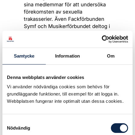
sina medlemmar för att undersöka
förekomsten av sexuella
trakasserier. Även Fackförbunden
Symf och Musikerförbundet deltog i
undersökningen 2017.
– Jag upplever att branschen har
blivit bättre på att prata om
Samtycke
Information
Om
problemen och att fler vågar säga
ifrån om de upplever att de blir
utsatta för trakasserier eller annan
Denna webbplats använder cookies
otillåten behandling. Men arbetet är
Vi använder nödvändiga cookies som behövs för
en färskvara. De här frågorna måste
grundläggande funktioner, till exempel för att logga in.
vi ta upp och adressera hela tiden
Webbplatsen fungerar inte optimalt utan dessa cookies.
och det gäller inte bara inom
scenkonsten utan i hela samhället.
Vi ska hålla samtalen kring otillbörlig
Samtyckesval
behandling och sexuella trakasserier
Nödvändig
levande och kommer att fortsätta