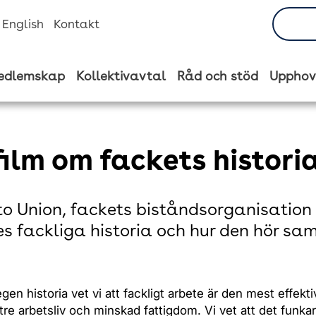
n English
Kontakt
edlemskap
Kollektivavtal
Råd och stöd
Upphov
film om fackets histori
to Union, fackets biståndsorganisation 
es fackliga historia och hur den hör s
egen historia vet vi att fackligt arbete är den mest effekt
ättre arbetsliv och minskad fattigdom. Vi vet att det funka