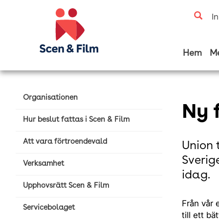
I
Hem
M
Organisationen
Ny 
Hur beslut fattas i Scen & Film
Att vara förtroendevald
Union 
Sverig
Verksamhet
idag.
Upphovsrätt Scen & Film
Från vår 
Servicebolaget
till ett b