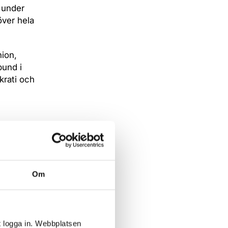
 under
över hela
nion,
bund i
krati och
Om
t logga in. Webbplatsen