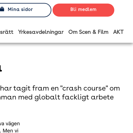
Mina sidor
Bli medlem
srätt
Yrkesavdelningar
Om Scen & Film
AKT
a
har tagit fram en "crash course" om
amman med globalt fackligt arbete
iva vägen
r. Men vi