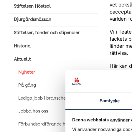
vet också
Stiftelsen Höstsol
oacceptab
världen fo
Djurgårdsmässan
Vi i Teat
Stiftelser, fonder och stipendier
fackets b
länder me
Historia
rättvisa.
Aktuellt
Här kan d
Nyheter
På gång
Lediga jobb i branschen
Samtycke
Jobba hos oss
Denna webbplats använder 
Förbundsordförande har ordet
Vi använder nödvändiga cooki