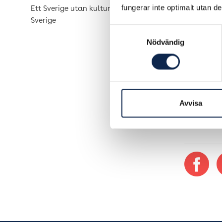
fungerar inte optimalt utan d
Ett Sverige utan kultur är ett tyst
Sverige
Samtyckesval
Nödvändig
Publicer
Avvisa