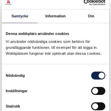
Teatercentrums medlemmar är
oerhört ansträngd. Det är glädjande
att man trots detta tar ansvar för att
Samtycke
Information
Om
de yrkesverksamma ska kunna få en
löneutveckling som motsvarar den
på arbetsmarknaden i övrigt, säger
Denna webbplats använder cookies
Teaterförbundets ordförande Anna
Vi använder nödvändiga cookies som behövs för
Carlson i en kommentar till det nya
grundläggande funktioner, till exempel för att logga in.
avtalet.
Webbplatsen fungerar inte optimalt utan dessa cookies.
I avtalet ingår också att
Teaterförbundet och Teatercentrum
Samtyckesval
gemensamt ska ta fram en
Nödvändig
strategisk plan för att öka anslagen
till de fria professionella teatrarna.
Inställningar
– För att det fria professionella
teaterlivet ska kunna verka och
Statistik
utvecklas är det helt nödvändigt att