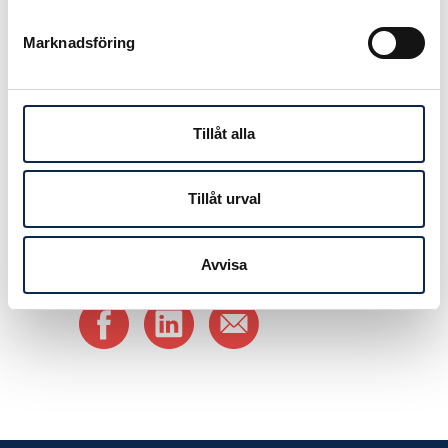
höja anslagen både på nationell och
regional/lokal nivå. För detta lägger
Marknadsföring
vi nu upp ett långsiktigt
påverkansarbete tillsammans med
Teatercentrum, säger Anna Carlson.
Tillåt alla
Publicerad:
2013-06-25
Tillåt urval
Avvisa