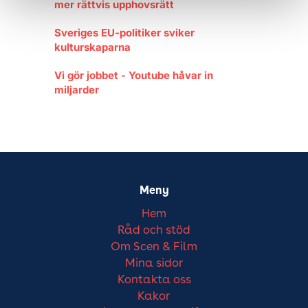
mer rättvis upphovsrätt
Sveriges EU-politiker sviker
kulturskaparna
Vi gör jobbet - Youtube håvar in
miljarder
Meny
Hem
Råd och stöd
Om Scen & Film
Mina sidor
Kontakta oss
Kakor