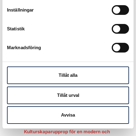
stärker förutsättningarna för
Inställningar
originalproduktion, säger Simon
Norrthon.
Statistik
Publicerad:
2019-03-26
Marknadsföring
Tillåt alla
Tillåt urval
Läs mer
Avvisa
Kulturskaparupprop för en modern och