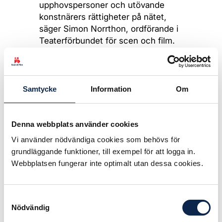
upphovspersoner och utövande
konstnärers rättigheter på nätet,
säger Simon Norrthon, ordförande i
Teaterförbundet för scen och film.
Direktivet stärker kulturskapares
möjlighet till skälig ersättning när
deras verk används på nätet. De
Samtycke
Information
Om
kommer också få en större insyn i
hur deras verk används.
Denna webbplats använder cookies
– Det handlar om att
Vi använder nödvändiga cookies som behövs för
nätplattformarna ska skaffa
grundläggande funktioner, till exempel för att logga in.
ordentliga licenser och avtal för
Webbplatsen fungerar inte optimalt utan dessa cookies.
användningen av
upphovsrättsskyddat material. Det
kommer att förenkla och möjliggöra
Samtyckesval
användningen av det material som
Nödvändig
delas på internet, samtidigt som det