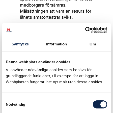
medborgare försämras.
Målsättningen att vara en resurs för
länets amatörteatrar sviks.
Samarbetet med kulturskolan
hamnar ännu mer i kläm – redan
idag hinns det knappt med. Teatern
Samtycke
Information
Om
som stor stark aktör inom
kultursektorn kommer att vara ett
minne blott. Den en gång så stolta
Denna webbplats använder cookies
ambitionen att kunna erbjuda alla
Vi använder nödvändiga cookies som behövs för
elever i länets grundskolor en
grundläggande funktioner, till exempel för att logga in.
teaterföreställning varje läsår
Webbplatsen fungerar inte optimalt utan dessa cookies.
reviderades för länge sedan och
tunnas nu ut än mer.
Samtyckesval
Frilanspersonal skall nu med korta
Nödvändig
anställningar fylla de luckor som
uppstår sägs det. Det förutsätts