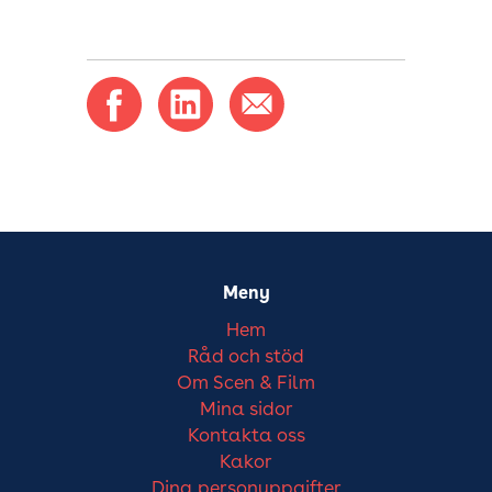
Meny
Hem
Råd och stöd
Om Scen & Film
Mina sidor
Kontakta oss
Kakor
Dina personuppgifter