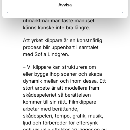
Avvisa
en känslomässig scenordning, inte
en litterär. Det som fungerade
utmärkt när man läste manuset
känns kanske inte bra längre.
Att yrket klippare är en konstnärlig
process blir uppenbart i samtalet
med Sofia Lindgren.
– Vi klippare kan strukturera om
eller bygga ihop scener och skapa
dynamik mellan och inom dessa. Ett
stort arbete är att modellera fram
skådespeleriet så berättelsen
kommer till sin rätt. Filmklippare
arbetar med berättande,
skådespeleri, tempo, grafik, musik,
ljud och förbereder för eftersynk
och visuella effekter. Vi lägger en av