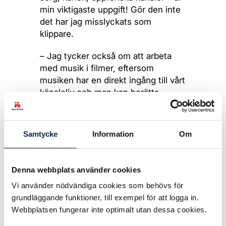
min viktigaste uppgift! Gör den inte
det har jag misslyckats som
klippare.
– Jag tycker också om att arbeta
med musik i filmer, eftersom
musiken har en direkt ingång till vårt
känsloliv och man kan berätta
mycket med bara bild, ljud och
musik.
Oavsett en minutiös planering av
Samtycke
Information
Om
filminspelning händer det inte alltför
sällan att smått kaotiska situationer
uppstår.
Denna webbplats använder cookies
Vi använder nödvändiga cookies som behövs för
– Det blir aldrig som man tänkt sig
grundläggande funktioner, till exempel för att logga in.
under en inspelning – aldrig!
Webbplatsen fungerar inte optimalt utan dessa cookies.
konstaterar Sofia Lindgren.
– Mycket kan hända på vägen när