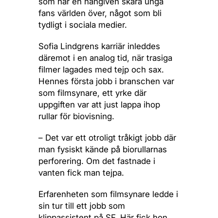
som har en hängiven skara unga
fans världen över, något som bli
tydligt i sociala medier.
Sofia Lindgrens karriär inleddes
däremot i en analog tid, när trasiga
filmer lagades med tejp och sax.
Hennes första jobb i branschen var
som filmsynare, ett yrke där
uppgiften var att just lappa ihop
rullar för biovisning.
– Det var ett otroligt tråkigt jobb där
man fysiskt kände på biorullarnas
perforering. Om det fastnade i
vanten fick man tejpa.
Erfarenheten som filmsynare ledde i
sin tur till ett jobb som
klippassistent på SF. Här fick hon