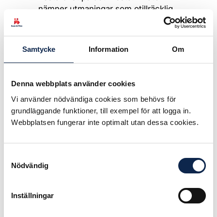
nämner utmaningar som otillräcklig
finansiering, personalbrist till följd av
att skådespelare mobiliseras till
militärtjänstgöring eller flyr
Samtycke
Information
Om
utomlands, logistik, brist på
civilförsvar och byggnader som
måste garantera publikens säkerhet.
Denna webbplats använder cookies
Vi använder nödvändiga cookies som behövs för
Men om de yttre omständigheterna
grundläggande funktioner, till exempel för att logga in.
är svåra blomstrar i stället själva
Webbplatsen fungerar inte optimalt utan dessa cookies.
scenkonsten.
– Kriget har i hög grad förändrat
teatrarnas repertoar. Efter den 24
Samtyckesval
Nödvändig
februari 2022 slutade ukrainska
teatrar att sätta upp pjäser skrivna
av ryska författare, inklusive
Inställningar
klassikerna. Därtill att spela på
ryska, kommenterar Anatolii det