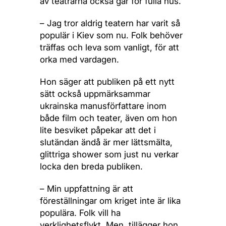
av teatrarna också går för fulla hus.
– Jag tror aldrig teatern har varit så
populär i Kiev som nu. Folk behöver
träffas och leva som vanligt, för att
orka med vardagen.
Hon säger att publiken på ett nytt
sätt också uppmärksammar
ukrainska manusförfattare inom
både film och teater, även om hon
lite besviket påpekar att det i
slutändan ändå är mer lättsmälta,
glittriga shower som just nu verkar
locka den breda publiken.
– Min uppfattning är att
föreställningar om kriget inte är lika
populära. Folk vill ha
verklighetsflykt. Men, tillägger hon,