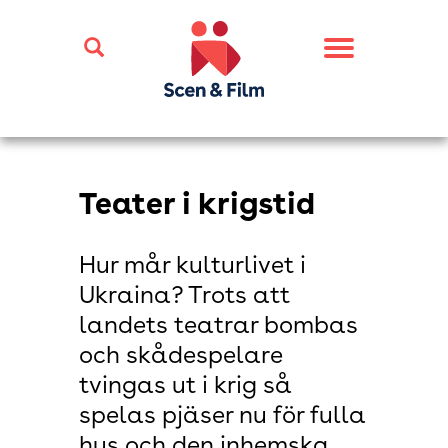
Toggle
navigation
Teater i krigstid
Hur mår kulturlivet i
Ukraina? Trots att
landets teatrar bombas
och skådespelare
tvingas ut i krig så
spelas pjäser nu för fulla
hus och den inhemska