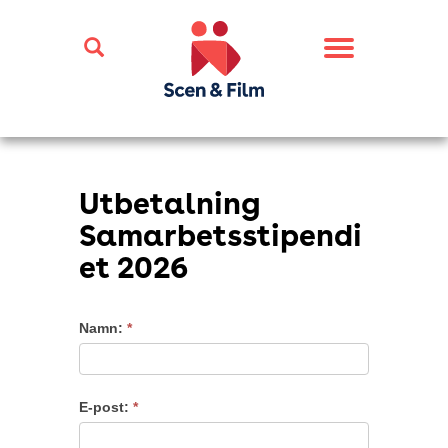
Toggle
navigation
Utbetalning
Samarbetsstipendi
et 2026
Utbetalning
Namn:
*
Samarbetsstipendium
2026
E-post:
*