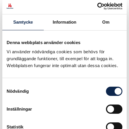
generaldirektör MTM, Myndigheten
för tillgängliga medier
Malin Wahlberg
, docent
Samtycke
Information
Om
filmvetenskap, Stockholms
universitet
Carina Brorman
, konsult
Denna webbplats använder cookies
Charlotte Sundåker
,
Vi använder nödvändiga cookies som behövs för
affärsutvecklare
grundläggande funktioner, till exempel för att logga in.
Webbplatsen fungerar inte optimalt utan dessa cookies.
Svenska Filminstitutet har under
hösten också skapat nya
filmbranschråd, som syftar till
Samtyckesval
att stärka branschens insyn och
Nödvändig
inflytande.
Här kan du läsa
vilka personer som
Inställningar
Teaterförbundet för scen och film
samt Sveriges Filmregissörer har
Statistik
nominerat till råden.