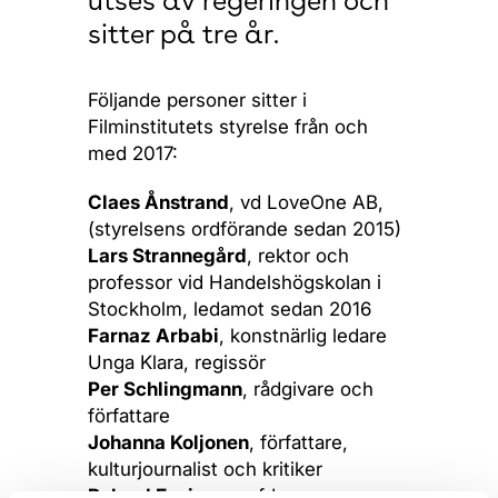
utses av regeringen och
sitter på tre år.
Följande personer sitter i
Filminstitutets styrelse från och
med 2017:
Claes Ånstrand
, vd LoveOne AB,
(styrelsens ordförande sedan 2015)
Lars Strannegård
, rektor och
professor vid Handelshögskolan i
Stockholm, ledamot sedan 2016
Farnaz Arbabi
, konstnärlig ledare
Unga Klara, regissör
Per Schlingmann
, rådgivare och
författare
Johanna Koljonen
, författare,
kulturjournalist och kritiker
Roland Esaiasson
, fd