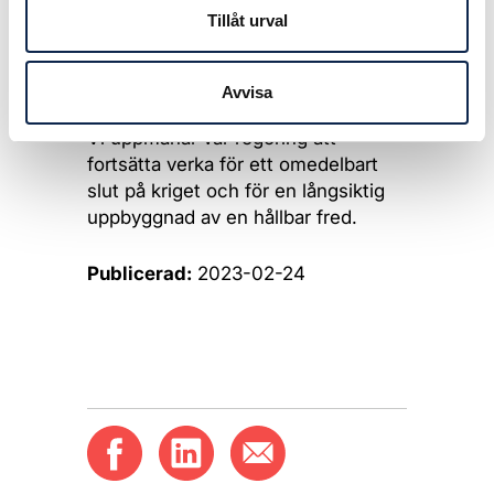
har rätt att uttrycka sig fritt och ett
Tillåt urval
ansvar för att respektera sin nästa.
Varje land har rätt till sitt territorium
och att leva i fred från aggression.
Avvisa
Vi uppmanar vår regering att
fortsätta verka för ett omedelbart
slut på kriget och för en långsiktig
uppbyggnad av en hållbar fred.
Publicerad:
2023-02-24