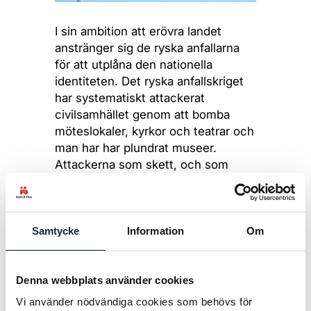
I sin ambition att erövra landet
anstränger sig de ryska anfallarna
för att utplåna den nationella
identiteten. Det ryska anfallskriget
har systematiskt attackerat
civilsamhället genom att bomba
möteslokaler, kyrkor och teatrar och
man har har plundrat museer.
Attackerna som skett, och som
fortfarande sker, mot Ukraina är en
attack mot demokratin som
institution och vi står i solidaritet
med det ukrainska folket i deras
Samtycke
Information
Om
kamp för självbestämmande och
överlevnad. Vi stöder även det ryska
Denna webbplats använder cookies
folkets opposition mot kriget och
fördömer de övergrepp som den
Vi använder nödvändiga cookies som behövs för