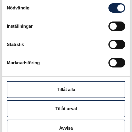
Samtyckesval
relation till det
Nödvändig
du/ni vill genomföra.
Ansökningar skickas till:
Inställningar
smalbensstipendiet@scenochfilm.se
Fondens styrelse utgörs av Sofia
Statistik
Berg Böhm, Farnaz Arbabi, Jimmy
Endeley och Stefan Böhm.
Marknadsföring
Styrelsen kommer att granska och
bedöma inkommande ansökningar
samt utse stipendiat.
Tillåt alla
Tidigare stipendiater
2013 Dimen Abdulla
2014 Evin Ahmad
Tillåt urval
2015 Henrik Wenne
2016 Christopher Lehmann
2017 Alica Tserkovnaja
Avvisa