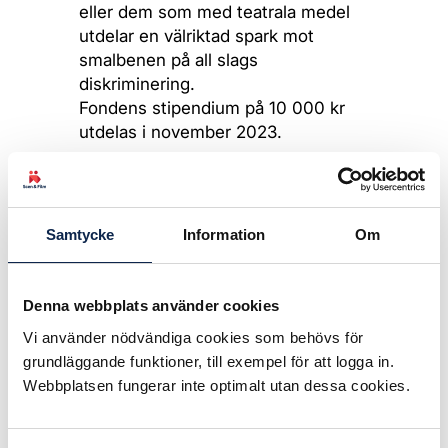
eller dem som med teatrala medel
utdelar en välriktad spark mot
smalbenen på all slags
diskriminering.
Fondens stipendium på 10 000 kr
utdelas i november 2023.
Ansökningstid 17 september — 15
oktober 2023
Samtycke
Information
Om
Frågor som ska besvaras i ansökan
1. Beskriv så konkret du/ni kan
dina/era visioner, vad du/ni vill
Denna webbplats använder cookies
uppnå?
Vi använder nödvändiga cookies som behövs för
2. Beskriv så konkret du/ni kan vad
grundläggande funktioner, till exempel för att logga in.
du/ni vill göra om du/ni får
Webbplatsen fungerar inte optimalt utan dessa cookies.
stipendiet?
3. Redogör för dina/era
kompetenser och erfarenheter i