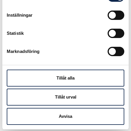
de utövande konstnärerna är den
enda grupp som står utanför
Inställningar
systemet. De kommersiella
ljudböckerna ska skiljas från
Statistik
talböcker för funktionshindrade som
regleras i annan ordning.
Marknadsföring
– Frågan har diskuterats under lång
tid, därför är det positivt att
utredningen lyfter frågan. Det finns
redan en fungerande
Tillåt alla
ersättningsmodell i en byrålåda på
Kulturdepartementet. Nu är det
dags att också fatta ett politiskt
Tillåt urval
beslut i frågan, säger Jaan Kolk,
Teaterförbundets förbundsdirektör.
Avvisa
Publicerad:
2012-10-09