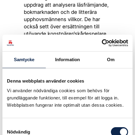
uppdrag att analysera läsfrämjande,
bokmarknaden och de litterära
upphovsmännens villkor. De har
också sett över ersättningen till
utövande konstnärer/skådespelare
som läser in kommersiella
ljudböcker. I dag står de utan
ersättning då böckerna lånas ut på
Samtycke
Information
Om
bibliotek.
Teaterförbundet har länge krävt att
Denna webbplats använder cookies
även inläsare av litterära
(kommersiella) ljudböcker ska få
Vi använder nödvändiga cookies som behövs för
ersättning. Det kan ske genom en
grundläggande funktioner, till exempel för att logga in.
utvidgning av biblioteksersättningen
Webbplatsen fungerar inte optimalt utan dessa cookies.
eller av fonogramersättningen.
Ljudböckerna utgör idag en växande
Samtyckesval
andel av den totala
Nödvändig
biblioteksutlåningen, samtidigt som