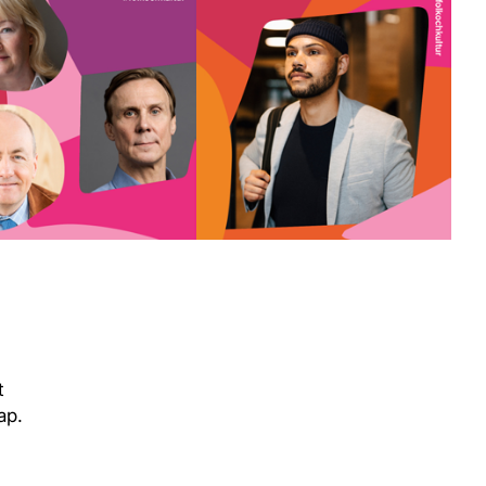
t
ap.