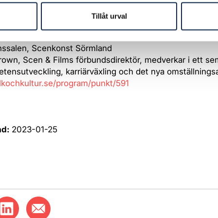
ten – steget före inom kompetensutveckling och karri
 februari 2023, kl 14.00 – 15.00
Tillåt urval
: Trygghetsrådet TRS/ SOKstiftelsen, Scen & Film, Sven
t)
anssalen, Scenkonst Sörmland
rown, Scen & Films förbundsdirektör, medverkar i ett s
ensutveckling, karriärväxling och det nya omställningsa
olkochkultur.se/program/punkt/591
ad:
2023-01-25