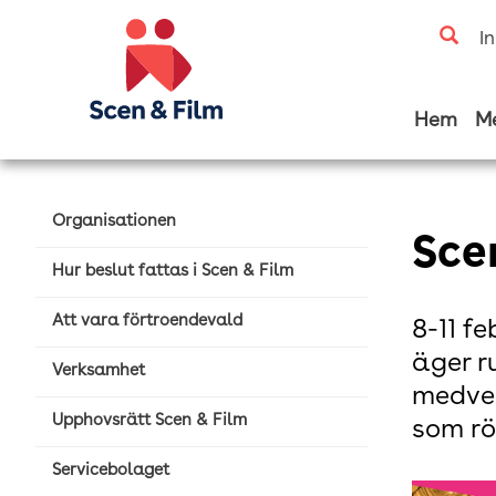
I
Hem
M
Organisationen
Sce
Hur beslut fattas i Scen & Film
Att vara förtroendevald
8-11 f
äger r
Verksamhet
medver
Upphovsrätt Scen & Film
som rö
Servicebolaget