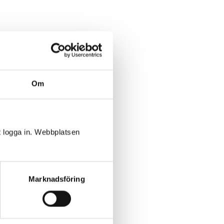
Om
sk
t logga in. Webbplatsen
tt
en som
Marknadsföring