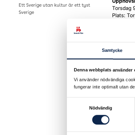
Upphovsrä
Ett Sverige utan kultur är ett tyst
Torsdag 9
Sverige
Plats: To
(Arrangör
Christine
upphovsrä
https://f
Samtycke
Scenkons
Fredag 10
Denna webbplats använder 
(Arrangör
Scenkons
Vi använder nödvändiga cooki
Plats: D
fungerar inte optimalt utan d
Simon Nor
seminari
Samtyckesval
Trygghet
Nödvändig
Fackförb
https://f