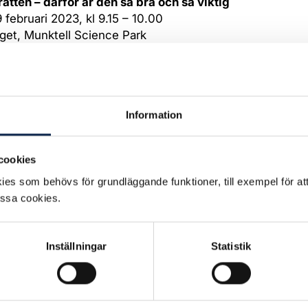
tten – därför är den så bra och så viktig
 februari 2023, kl 9.15 – 10.00
rget, Munktell Science Park
: Scen & Film)
 Strindberg, Scen & Films förhandlingschef, föreläser om
ttens stora och växande betydelse för konstnärer.
olkochkultur.se/program/punkt/562
Information
tens framtida ledare
 februari 2023, kl 12.45 – 13.45
cookies
: Trygghetsrådet TRS/ SOKstiftelsen, Scen & Film, Sven
t)
es som behövs för grundläggande funktioner, till exempel för at
anssalen, Scenkonst Sörmland
essa cookies.
rthon, Scen & Films förbundsordförande, medverkar i e
um om det program för blivande ledare inom scenkonst
srådet TRS driver, på uppdrag av Svensk Scenkonst och
Inställningar
Statistik
undet Scen & Film.
olkochkultur.se/program/punkt/592