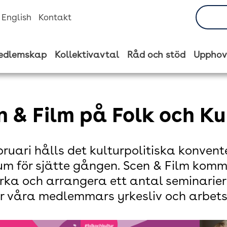
n English
Kontakt
edlemskap
Kollektivavtal
Råd och stöd
Upphov
n & Film på Folk och Ku
ebruari hålls det kulturpolitiska konvent
um för sjätte gången. Scen & Film komme
ka och arrangera ett antal seminarier
r våra medlemmars yrkesliv och arbetsv