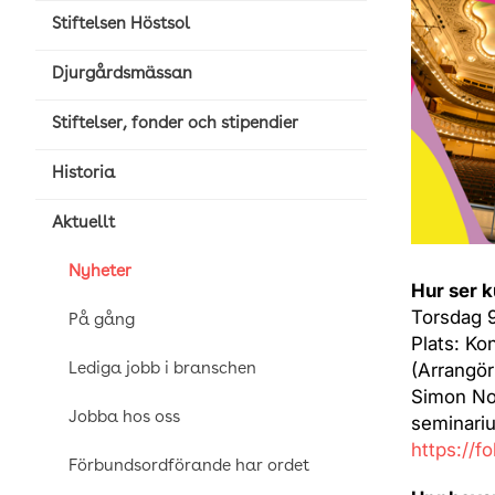
Stiftelsen Höstsol
Djurgårdsmässan
Stiftelser, fonder och stipendier
Historia
Aktuellt
Nyheter
Hur ser k
Torsdag 9
På gång
Plats: Ko
(Arrangör
Lediga jobb i branschen
Simon Nor
Jobba hos oss
seminariu
https://f
Förbundsordförande har ordet