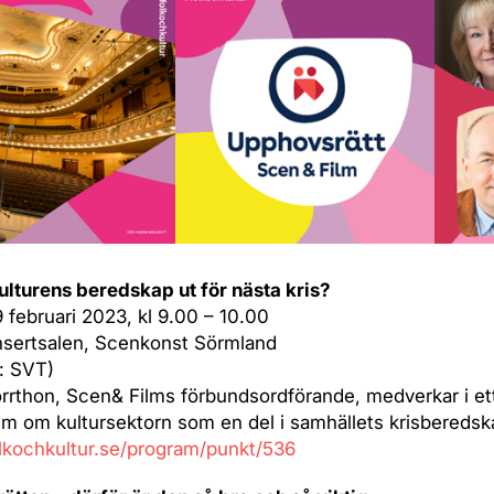
ulturens beredskap ut för nästa kris?
 februari 2023, kl 9.00 – 10.00
nsertsalen, Scenkonst Sörmland
: SVT)
rthon, Scen& Films förbundsordförande, medverkar i et
m om kultursektorn som en del i samhällets krisberedsk
olkochkultur.se/program/punkt/536