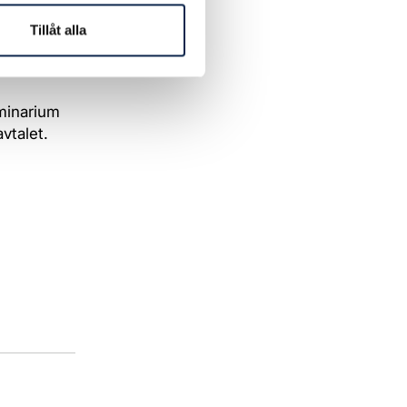
ärväxling
Tillåt alla
sk
eminarium
vtalet.