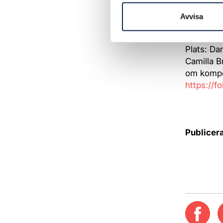
Scenkons
Fredag 10
Avvisa
(Arrangör
Scenkons
Plats: D
Camilla B
om kompet
https://f
Publicer