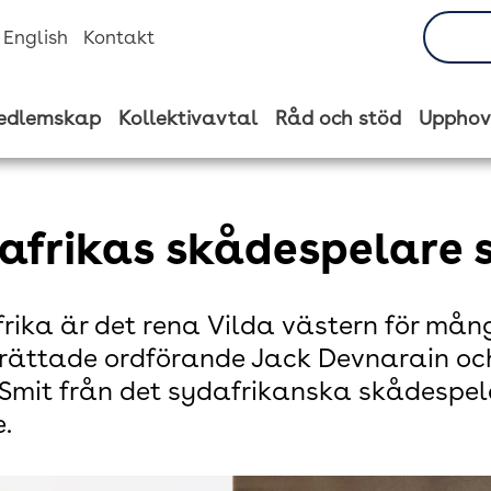
n English
Kontakt
edlemskap
Kollektivavtal
Råd och stöd
Upphov
afrikas skådespelare s
frika är det rena Vilda västern för mån
rättade ordförande Jack Devnarain oc
mit från det sydafrikanska skådespelar
e.