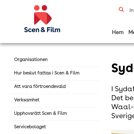
I
Hem
M
Organisationen
Syd
Hur beslut fattas i Scen & Film
Att vara förtroendevald
I Syda
Det be
Verksamhet
Waal-S
Upphovsrätt Scen & Film
Sverig
Servicebolaget