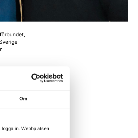
rförbundet,
 Sverige
 i
unna bygga
llit och
ack
Om
lemmar,
t logga in. Webbplatsen
re som