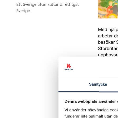
Ett Sverige utan kultur är ett tyst
Sverige
Med hjälp
arbetar d
besöker S
Storbrita
upphovsrä
– För oss
upp en tr
det starka
Samtycke
Devnarain
SAGA bild
Denna webbplats använder 
men målet
Vi använder nödvändiga cooki
– Än så l
fungerar inte optimalt utan d