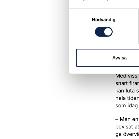
yrkesgrup
Dessutom 
Samtyckesval
börjar vi
Nödvändig
arbetsför
– Här i S
Sydafrika 
framtiden
Avvisa
som många
Med viss 
snart fira
kan luta 
hela tide
som idag 
– Men en 
bevisat a
ge övervä