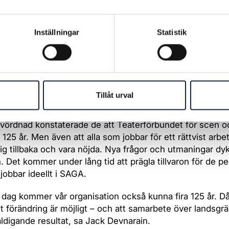
p. Arbetsvillkoren skiljer sig så mycket åt för våra med
saknas både regler och lagstiftning som går att tillämp
 se en förändring. Numera kan vi lyfta fram frågor om
Inställningar
Statistik
hållanden, sociala rättigheter och ersättningar, sa Jack 
verige finns en enad röst för verksamma inom scen och fi
har vi startat från en väldigt svag position, vilket gör att v
 bara kan vinna. Vi ska skapa en facklig kultur och få bor
Tillåt urval
 skådespelare visar kring arbetsvillkor, sa Carlynn de 
vördnad konstaterade de att Teaterförbundet för scen o
r 125 år. Men även att alla som jobbar för ett rättvist arbet
sig tillbaka och vara nöjda. Nya frågor och utmaningar dy
n. Det kommer under lång tid att prägla tillvaron för de p
jobbar ideellt i SAGA.
dag kommer vår organisation också kunna fira 125 år. Då
tt förändring är möjligt – och att samarbete över landsgr
ldigande resultat, sa Jack Devnarain.