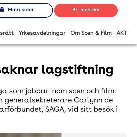
Mina sidor
Bli medlem
srätt
Yrkesavdelningar
Om Scen & Film
AKT
aknar lagstiftning
ga som jobbar inom scen och film.
h generalsekreterare Carlynn de
förbundet, SAGA, vid sitt besök i