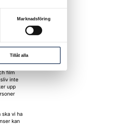
lemmar.
a. Men där
Marknadsföring
Devnarain.
lm. I
i i
t den apati
Tillåt alla
Waal-Smit.
ch film
sliv inte
ker upp
ersoner
 ska vi ha
änser kan