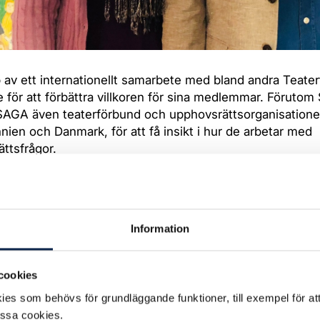
 av ett internationellt samarbete med bland andra Teate
e för att förbättra villkoren för sina medlemmar. Förutom
AGA även teaterförbund och upphovsrättsorganisationer
nnien och Danmark, för att få insikt i hur de arbetar med
ttsfrågor.
 är det värdefullt att få kunskap och inspiration för att k
yggare tillvaro för skådespelare i Sydafrika. Genom den ti
 stöd vi får från andra länder är vi nu en bit på väg, sa J
Information
 vid ett frukostsamtal på Teaterförbundet i Stockholm.
ades för bara nio år sen. Idag har SAGA cirka 500 med
cookies
 är att en dag kunna vara minst 5000 eller fler.
es som behövs för grundläggande funktioner, till exempel för at
änge är den största utmaningen att definiera skådespela
essa cookies.