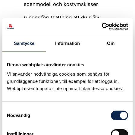
scenmodell och kostymskisser
(under förutsättning att du själv
bekostat material till modell och
skisser) eller omvänt om
arbetsköparen anser sig äga original
Samtycke
Information
Om
så ska de ha bekostat materialet för
modell och skisser.
Denna webbplats använder cookies
• Teatern har inte rätt att publicera
eller sälja modell eller skisser utan
Vi använder nödvändiga cookies som behövs för
ditt medgivande även om de äger
grundläggande funktioner, till exempel för att logga in.
materialet.
Webbplatsen fungerar inte optimalt utan dessa cookies.
• Även om teatern äger balsabitarna
och kartongen som modellen är
Samtyckesval
Nödvändig
gjord av så äger du fortfarande idén
till modellen/ kostymskissen. Ta
hem modellen och gör kopia på
Inställningar